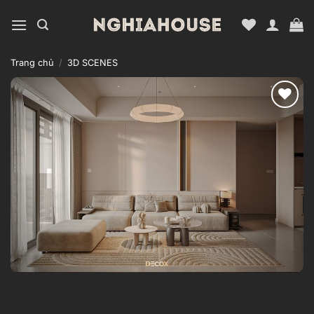
Bỏ
qua
nội
dung
Trang chủ
/
3D SCENES
Add to
wishlist