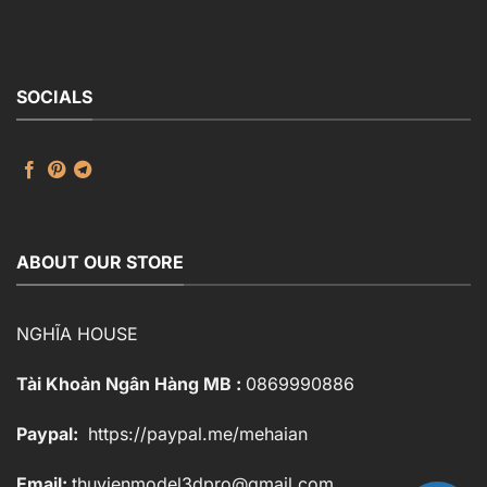
60.000 ₫.
là:
50.000 ₫.
SOCIALS
ABOUT OUR STORE
NGHĨA HOUSE
Tài Khoản Ngân Hàng MB :
0869990886
Paypal:
https://paypal.me/mehaian
Email:
thuvienmodel3dpro@gmail.com