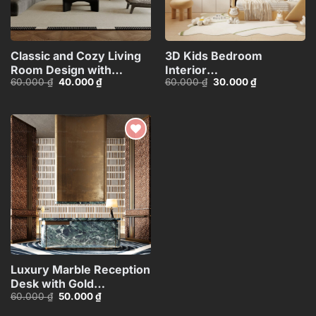
Classic and Cozy Living
3D Kids Bedroom
Room Design with
Interior
Giá
Giá
Giá
Giá
60.000
₫
40.000
₫
60.000
₫
30.000
₫
Fireplace_109076170
Model_ID112876137
gốc
hiện
gốc
hiện
là:
tại
là:
tại
60.000 ₫.
là:
60.000 ₫.
là:
40.000 ₫.
30.000 ₫.
Add to
wishlist
Luxury Marble Reception
Desk with Gold
Giá
Giá
60.000
₫
50.000
₫
Accents_105078629
gốc
hiện
là:
tại