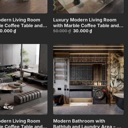
+
+
dern Living Room
Luxury Modern Living Room
le Coffee Table and
with Marble Coffee Table and
iá
Giá
Giá
Giá
0.000
₫
50.000
₫
30.000
₫
 Set – 3D
Black Sofa Set – 3D
ốc
hiện
gốc
hiện
4971306
Model_IDC1117421308
:
tại
là:
tại
0.000 ₫.
là:
50.000 ₫.
là:
30.000 ₫.
30.000 ₫.
Add to
Add to
wishlist
wishlist
+
+
dern Living Room
Modern Bathroom with
le Coffee Table and
Bathtub and Laundry Area – 3D