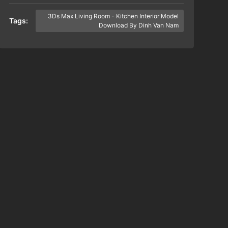
3Ds Max Living Room - Kitchen Interior Model
Tags:
Download By Dinh Van Nam