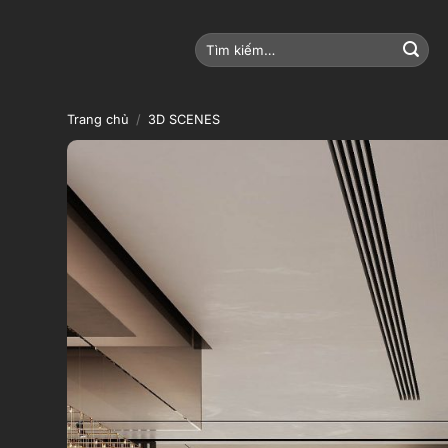
Bỏ
qua
Tìm
nội
kiếm:
dung
Trang chủ
/
3D SCENES