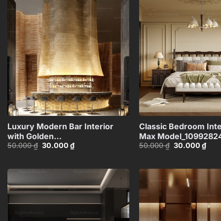
Add to
wishlist
+
Luxury Modern Bar Interior
Classic Bedroom Inte
with Golden
Max Model_1099282
Giá
Giá
Giá
Giá
50.000
₫
30.000
₫
50.000
₫
30.000
₫
Canopy_105012893
gốc
hiện
gốc
hiện
là:
tại
là:
tại
50.000 ₫.
là:
50.000 ₫.
là:
30.000 ₫.
30.0
Add to
wishlist