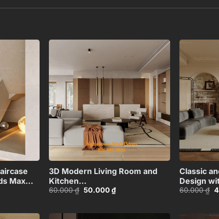
Add to
Add to
wishlist
wishlist
+
+
aircase
3D Modern Living Room and
Classic a
3ds Max
Kitchen
Design wi
Giá
Giá
G
60.000
₫
50.000
₫
60.000
₫
4
Interior_HCI4803715311711
Fireplace
gốc
hiện
g
là:
tại
là
60.000 ₫.
là:
6
00 ₫.
50.000 ₫.