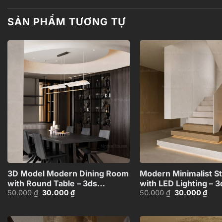
SẢN PHẨM TƯƠNG TỰ
Add to
wishlist
+
3D Model Modern Dining Room
Modern Minimalist St
with Round Table – 3ds
with LED Lighting – 
Giá
Giá
Giá
Giá
50.000
₫
30.000
₫
50.000
₫
30.000
₫
Max_109796685
Model_111368951
gốc
hiện
gốc
hiện
là:
tại
là:
tại
50.000 ₫.
là:
50.000 ₫.
là:
30.000 ₫.
30.0