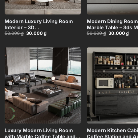
+
Modern Luxury Living Room
Modern Dining Room
Interior – 3D
Marble Table – 3ds 
Giá
Giá
Giá
Giá
50.000
₫
30.000
₫
50.000
₫
30.000
₫
Model_HCH480371962790
Model_1162182258
gốc
hiện
gốc
hiện
là:
tại
là:
tại
50.000 ₫.
là:
50.000 ₫.
là:
30.000 ₫.
30.0
Add to
wishlist
+
Luxury Modern Living Room
Modern Kitchen Cabi
with Marble Coffee Table and
Coffee Station and A