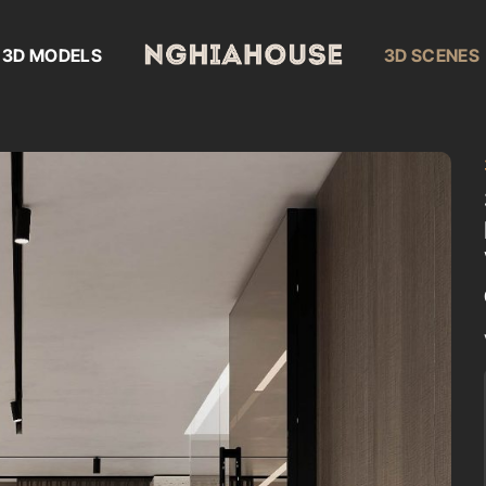
3D MODELS
3D SCENES
Add to
wishlist