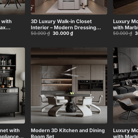
+
+
 with
3D Luxury Walk-in Closet
Luxury Mo
Max
Interior – Modern Dressing
with Marb
Giá
Giá
G
50.000
₫
30.000
₫
50.000
₫
3
Room Design_105141397
Black Sofa
gốc
hiện
g
Model_11
là:
tại
là
50.000 ₫.
là:
5
00 ₫.
30.000 ₫.
Add to
Add to
wishlist
wishlist
+
+
net with
Modern 3D Kitchen and Dining
Luxury Mo
ppliances
Room Set
with Marb