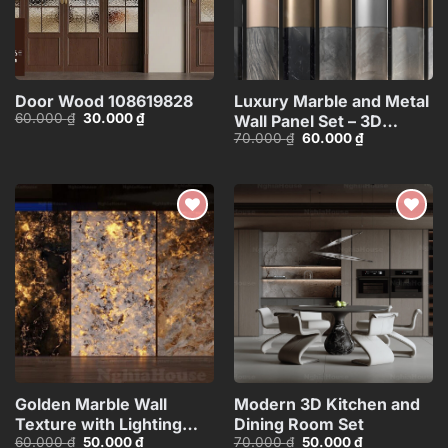
Door Wood 108619828
Luxury Marble and Metal
Giá
Giá
60.000
₫
30.000
₫
Wall Panel Set – 3D
gốc
hiện
Giá
Giá
70.000
₫
60.000
₫
Model_102195636
là:
tại
gốc
hiện
60.000 ₫.
là:
là:
tại
30.000 ₫.
70.000 ₫.
là:
60.000 ₫.
Add to
Add to
wishlist
wishlist
Golden Marble Wall
Modern 3D Kitchen and
Texture with Lighting
Dining Room Set
Giá
Giá
Giá
Giá
60.000
₫
50.000
₫
70.000
₫
50.000
₫
Effect_HCI4803710168143