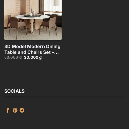
wishlist
3D Model Modern Dining
Table and Chairs Set –
Giá
Giá
50.000
₫
30.000
₫
3ds Max_104552461
gốc
hiện
là:
tại
50.000 ₫.
là:
30.000 ₫.
SOCIALS