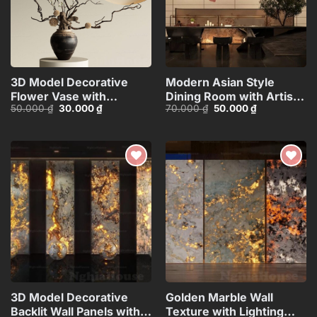
3D Model Decorative
Modern Asian Style
Flower Vase with
Dining Room with Artistic
Giá
Giá
Giá
Giá
50.000
₫
30.000
₫
70.000
₫
50.000
₫
Branches – 3ds
Ceiling
gốc
hiện
gốc
hiện
Max_ID106715696
Decoration_HJI480371188
là:
tại
là:
tại
50.000 ₫.
là:
70.000 ₫.
là:
30.000 ₫.
50.000 ₫.
Add to
Add to
wishlist
wishlist
3D Model Decorative
Golden Marble Wall
Backlit Wall Panels with
Texture with Lighting