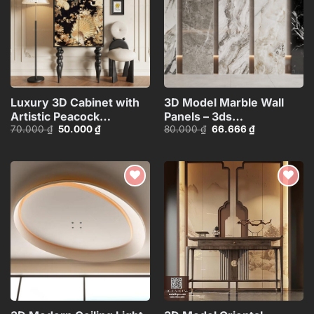
Luxury 3D Cabinet with
3D Model Marble Wall
Artistic Peacock
Panels – 3ds
Giá
Giá
Giá
Giá
70.000
₫
50.000
₫
80.000
₫
66.666
₫
Design_116350287
Max_102325390
gốc
hiện
gốc
hiện
là:
tại
là:
tại
70.000 ₫.
là:
80.000 ₫.
là:
50.000 ₫.
66.666 ₫.
Add to
Add to
wishlist
wishlist