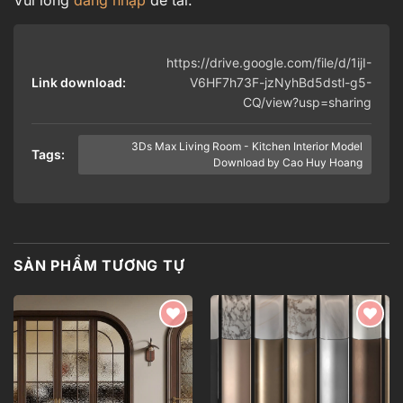
Vui lòng
đăng nhập
để tải.
https://drive.google.com/file/d/1ijI-
Link download:
V6HF7h73F-jzNyhBd5dstl-g5-
CQ/view?usp=sharing
3Ds Max Living Room - Kitchen Interior Model
Tags:
Download by Cao Huy Hoang
SẢN PHẨM TƯƠNG TỰ
Add to
Add to
wishlist
wishlist