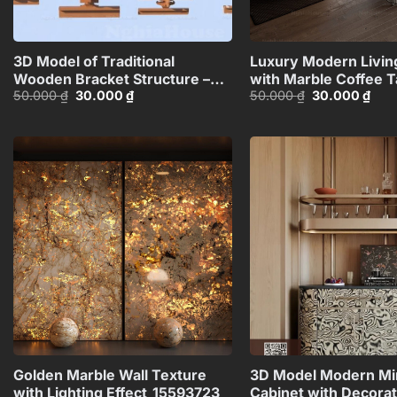
+
3D Model of Traditional
Luxury Modern Livi
Wooden Bracket Structure –
with Marble Coffee T
Giá
Giá
Giá
Giá
50.000
₫
30.000
₫
50.000
₫
30.000
₫
3ds Max_HCI4803712646918
Black Sofa Set – 3D
gốc
hiện
gốc
hiện
Model_114971306
là:
tại
là:
tại
50.000 ₫.
là:
50.000 ₫.
là:
30.000 ₫.
30.0
Add to
wishlist
+
Golden Marble Wall Texture
3D Model Modern Min
with Lighting Effect_15593723
Cabinet with Decorat