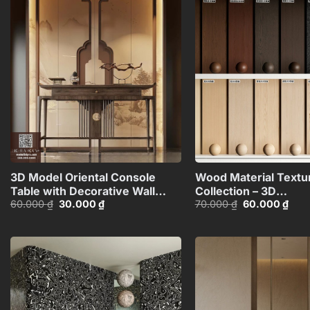
Add to
wishlist
+
3D Model Oriental Console
Wood Material Textu
Table with Decorative Wall
Collection – 3D
Giá
Giá
Giá
Giá
60.000
₫
30.000
₫
70.000
₫
60.000
₫
Panel_HJI4803713120066
Model_105275540
gốc
hiện
gốc
hiện
là:
tại
là:
tại
60.000 ₫.
là:
70.000 ₫.
là:
30.000 ₫.
60.0
Add to
wishlist