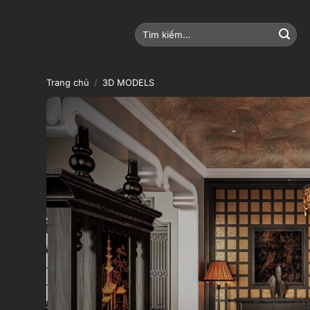
Bỏ
qua
Tìm
nội
kiếm:
dung
Trang chủ
/
3D MODELS