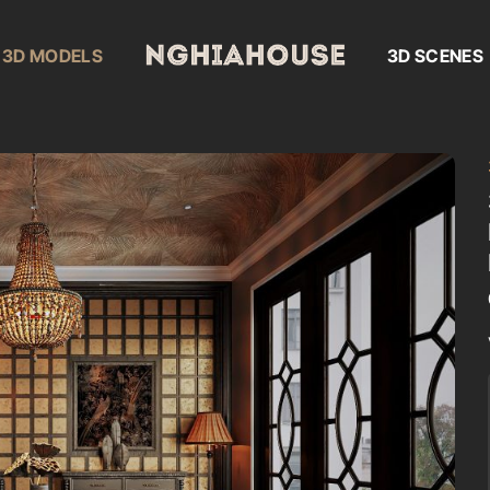
3D MODELS
3D SCENES
Add to
wishlist