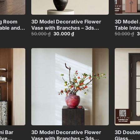
+
+
ng Room
3D Model Decorative Flower
3D Model 
able and
Vase with Branches – 3ds
Table Inte
Giá
Giá
G
50.000
₫
30.000
₫
50.000
₫
3
Max_ID106715696
Partition
gốc
hiện
g
là:
tại
là
50.000 ₫.
là:
5
00 ₫.
30.000 ₫.
Add to
Add to
wishlist
wishlist
+
+
i Bar
3D Model Decorative Flower
3D Double
ive
Vase with Branches – 3ds
Glass