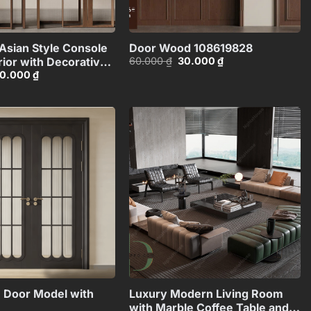
+
+
Asian Style Console
Door Wood 108619828
Giá
Giá
60.000
₫
30.000
₫
rior with Decorative
gốc
hiện
iá
Giá
0.000
₫
_107767822
là:
tại
ốc
hiện
60.000 ₫.
là:
:
tại
30.000 ₫.
0.000 ₫.
là:
30.000 ₫.
Add to
Add to
wishlist
wishlist
+
+
 Door Model with
Luxury Modern Living Room
with Marble Coffee Table and