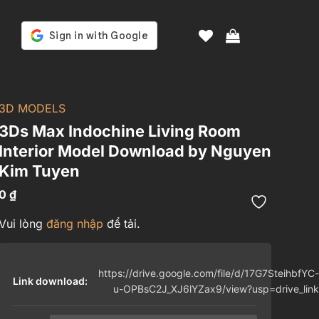
3D MODELS
3Ds Max Indochine Living Room
Interior Model Download by Nguyen
Kim Tuyen
0
₫
Vui lòng
đăng nhập
để tải.
https://drive.google.com/file/d/17G7SteihbfYC-
Link download:
u-OPBsC2J_XJ6lYZax9/view?usp=drive_link