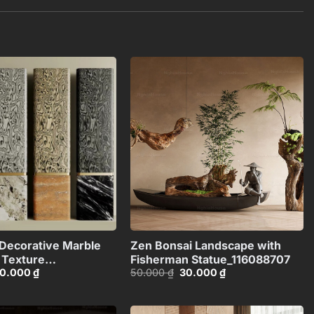
Add to
Add to
wishlist
wishlist
+
+
Decorative Marble
Zen Bonsai Landscape with
 Texture
Fisherman Statue_116088707
iá
Giá
Giá
Giá
0.000
₫
50.000
₫
30.000
₫
HJI4803718039346
ốc
hiện
gốc
hiện
:
tại
là:
tại
0.000 ₫.
là:
50.000 ₫.
là:
30.000 ₫.
30.000 ₫.