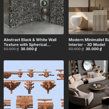
+
Abstract Black & White Wall
Modern Minimalist 
Texture with Spherical
Interior – 3D Model
Giá
Giá
Giá
Giá
50.000
₫
30.000
₫
50.000
₫
30.000
₫
Materials HCI4803716862718
gốc
hiện
gốc
hiện
là:
tại
là:
tại
50.000 ₫.
là:
50.000 ₫.
là:
30.000 ₫.
30.0
Add to
wishlist