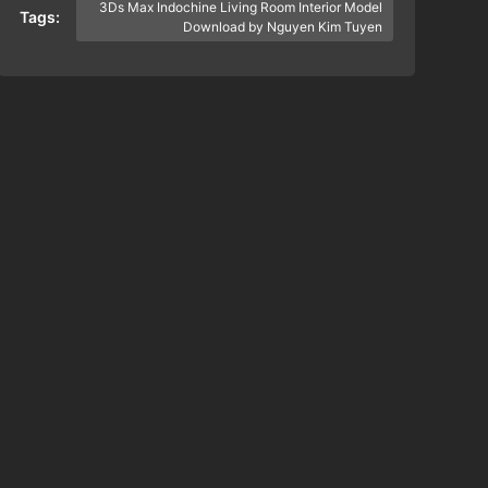
3Ds Max Indochine Living Room Interior Model
Tags:
Download by Nguyen Kim Tuyen