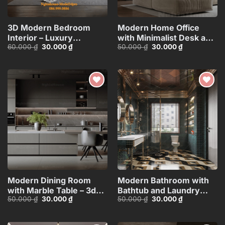
3D Modern Bedroom
Modern Home Office
Interior – Luxury
with Minimalist Desk and
Giá
Giá
Giá
Giá
60.000
₫
30.000
₫
50.000
₫
30.000
₫
Minimalist
Modular Sofa – 3D
gốc
hiện
gốc
hiện
Design_HJI4803716652126
Model_1164296058
là:
tại
là:
tại
60.000 ₫.
là:
50.000 ₫.
là:
30.000 ₫.
30.000 ₫.
Add to
Add to
wishlist
wishlist
Modern Dining Room
Modern Bathroom with
with Marble Table – 3ds
Bathtub and Laundry
Giá
Giá
Giá
Giá
50.000
₫
30.000
₫
50.000
₫
30.000
₫
Max Model_1162182258
Area – 3D
gốc
hiện
gốc
hiện
Model_IDC599981499
là:
tại
là:
tại
50.000 ₫.
là:
50.000 ₫.
là:
30.000 ₫.
30.000 ₫.