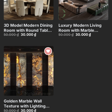
3D Model Modern Dining
Luxury Modern Living
Room with Round Table –
Room with Marble
Giá
Giá
Giá
Giá
50.000
₫
30.000
₫
50.000
₫
30.000
₫
3ds Max_102456723
Coffee Table and Black
gốc
hiện
gốc
hiện
Sofa Set – 3D
là:
tại
là:
tại
50.000 ₫.
là:
50.000 ₫.
là:
Model_IDC1118107877
30.000 ₫.
30.000 ₫.
Add to
wishlist
Golden Marble Wall
Texture with Lighting
Giá
Giá
50.000
₫
30.000
₫
Effect_HCI4803715187543