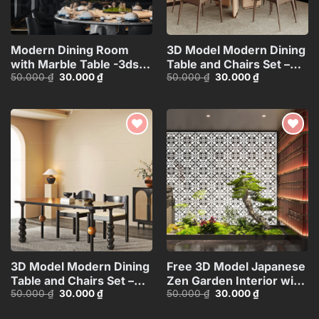
Modern Dining Room
3D Model Modern Dining
with Marble Table -3ds
Table and Chairs Set –
Giá
Giá
Giá
Giá
50.000
₫
30.000
₫
50.000
₫
30.000
₫
Max Model_1140388694
3ds Max_104552461
gốc
hiện
gốc
hiện
là:
tại
là:
tại
50.000 ₫.
là:
50.000 ₫.
là:
30.000 ₫.
30.000 ₫.
Add to
Add to
wishlist
wishlist
3D Model Modern Dining
Free 3D Model Japanese
Table and Chairs Set –
Zen Garden Interior with
Giá
Giá
Giá
Giá
50.000
₫
30.000
₫
50.000
₫
30.000
₫
3ds Max_115760988
Bonsai and Stone
gốc
hiện
gốc
hiện
Statues_110845037
là:
tại
là:
tại