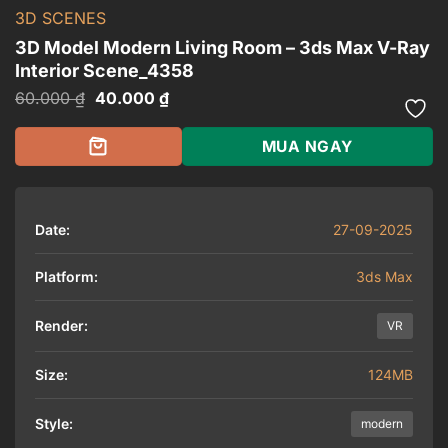
3D SCENES
3D Model Modern Living Room – 3ds Max V-Ray
Interior Scene_4358
Giá
Giá
60.000
₫
40.000
₫
gốc
hiện
là:
tại
60.000 ₫.
là:
MUA NGAY
40.000 ₫.
Date:
27-09-2025
Platform:
3ds Max
Render:
VR
Size:
124MB
Style:
modern