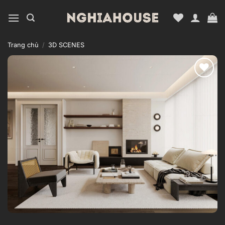
Bỏ
qua
nội
dung
Trang chủ
/
3D SCENES
Add to
wishlist