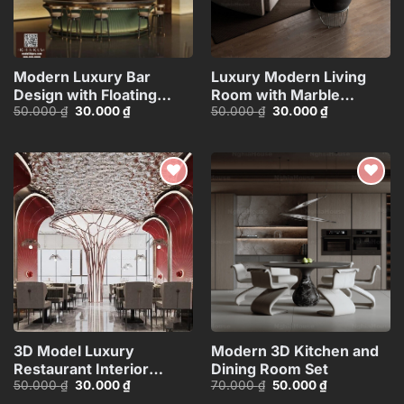
Modern Luxury Bar
Luxury Modern Living
Design with Floating
Room with Marble
Giá
Giá
Giá
Giá
50.000
₫
30.000
₫
50.000
₫
30.000
₫
Shelves_107766487
Coffee Table and Black
gốc
hiện
gốc
hiện
Sofa Set – 3D
là:
tại
là:
tại
50.000 ₫.
là:
50.000 ₫.
là:
Model_114971306
30.000 ₫.
30.000 ₫.
Add to
Add to
wishlist
wishlist
3D Model Luxury
Modern 3D Kitchen and
Restaurant Interior
Dining Room Set
Giá
Giá
Giá
Giá
50.000
₫
30.000
₫
70.000
₫
50.000
₫
Design – 3ds
gốc
hiện
gốc
hiện