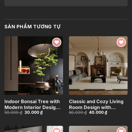
SẢN PHẨM TƯƠNG TỰ
Add to
Add to
wishlist
wishlist
Indoor Bonsai Tree with
Classic and Cozy Living
Modern Interior Design –
Room Design with
Giá
Giá
Giá
Giá
50.000
₫
30.000
₫
60.000
₫
40.000
₫
3ds Max
Fireplace_109076170
gốc
hiện
gốc
hiện
Model_103571315
là:
tại
là:
tại
50.000 ₫.
là:
60.000 ₫.
là:
30.000 ₫.
40.000 ₫.