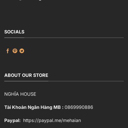
gốc
hiện
là:
tại
50.000 ₫.
là:
30.000 ₫.
SOCIALS
ABOUT OUR STORE
NGHĨA HOUSE
Tài Khoản Ngân Hàng MB :
0869990886
Paypal:
https://paypal.me/mehaian